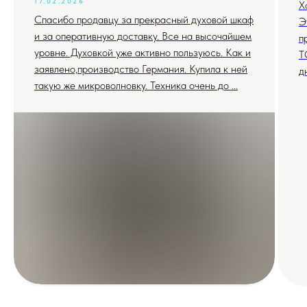
17.02.2026
Х
Спасибо продавцу за прекрасный духовой шкаф
Э
и за оперативную доставку. Все на высочайшем
п
уровне. Духовкой уже активно пользуюсь. Как и
T
заявлено,производство Германия. Купила к ней
д
такую же микроволновку. Техника очень до ...