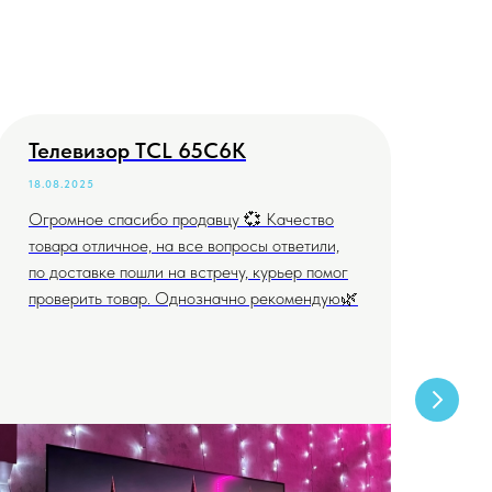
Телевизор TCL 65C6K
Те
18.08.2025
04.
Огромное спасибо продавцу 💞 Качество
Всё
товара отличное, на все вопросы ответили,
дог
по доставке пошли на встречу, курьер помог
проверить товар. Однозначно рекомендую🌿