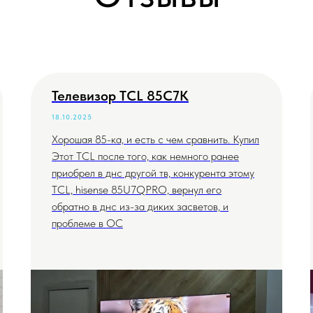
Телевизор TCL 85C7K
18.10.2025
Хорошая 85-ка, и есть с чем сравнить. Купил
Этот TCL после того, как немного ранее
приобрел в днс другой тв, конкурента этому
TCL, hisense 85U7QPRO, вернул его
обратно в днс из-за диких засветов, и
проблеме в ОС