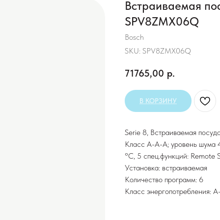
Встраиваемая по
SPV8ZMX06Q
Bosch
SKU:
SPV8ZMX06Q
71765,00
р.
В КОРЗИНУ
Serie 8, Встраиваемая посудо
Класс A-А-A; уровень шума 42
°C, 5 спец.функций: Remote S
Установка: встраиваемая
Количество программ: 6
Класс энергопотребления: A