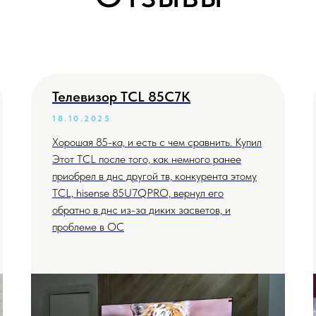
Телевизор TCL 85C7K
18.10.2025
Хорошая 85-ка, и есть с чем сравнить. Купил
Этот TCL после того, как немного ранее
приобрел в днс другой тв, конкурента этому
TCL, hisense 85U7QPRO, вернул его
обратно в днс из-за диких засветов, и
проблеме в ОС