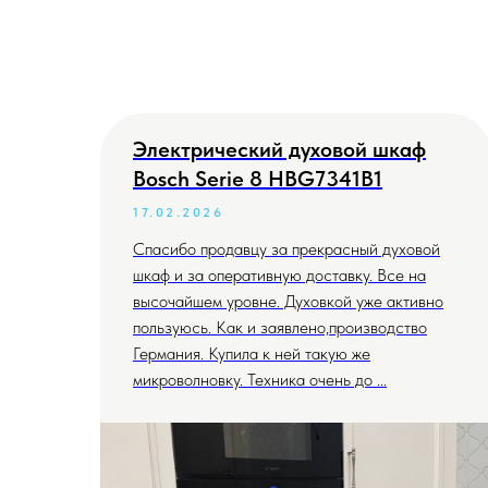
Электрический духовой шкаф
Bosch Serie 8 HBG7341B1
17.02.2026
Спасибо продавцу за прекрасный духовой
шкаф и за оперативную доставку. Все на
высочайшем уровне. Духовкой уже активно
пользуюсь. Как и заявлено,производство
Германия. Купила к ней такую же
микроволновку. Техника очень до ...