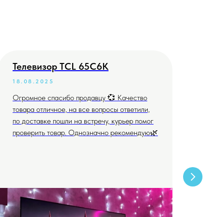
Телевизор TCL 65C6K
Те
18.08.2025
04
Огромное спасибо продавцу 💞 Качество
Всё
товара отличное, на все вопросы ответили,
дог
по доставке пошли на встречу, курьер помог
проверить товар. Однозначно рекомендую🌿