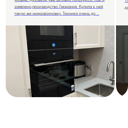
T
заявлено,производство Германия. Купила к ней
д
такую же микроволновку. Техника очень до ...