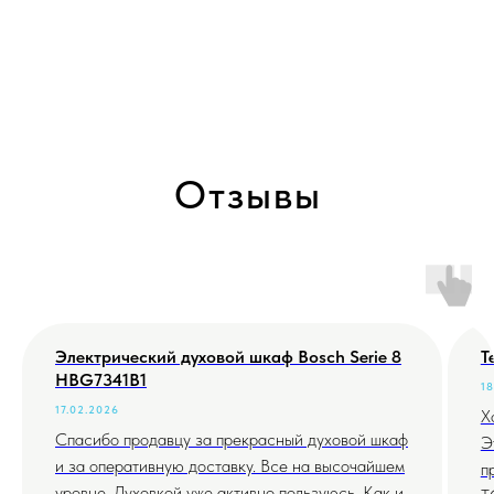
Отзывы
Электрический духовой шкаф Bosch Serie 8
Т
HBG7341B1
18
17.02.2026
Х
Спасибо продавцу за прекрасный духовой шкаф
Э
и за оперативную доставку. Все на высочайшем
п
уровне. Духовкой уже активно пользуюсь. Как и