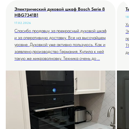
Электрический духовой шкаф Bosch Serie 8
Т
HBG7341B1
18
17.02.2026
Х
Спасибо продавцу за прекрасный духовой шкаф
Э
и за оперативную доставку. Все на высочайшем
п
уровне. Духовкой уже активно пользуюсь. Как и
T
заявлено,производство Германия. Купила к ней
д
такую же микроволновку. Техника очень до ...