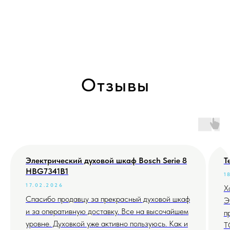
Отзывы
Электрический духовой шкаф Bosch Serie 8
Т
HBG7341B1
1
17.02.2026
Х
Спасибо продавцу за прекрасный духовой шкаф
Э
и за оперативную доставку. Все на высочайшем
п
уровне. Духовкой уже активно пользуюсь. Как и
T