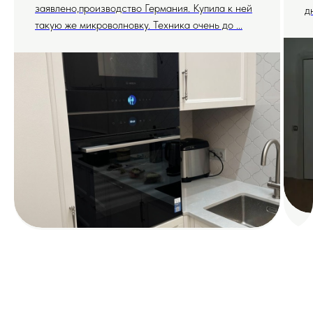
заявлено,производство Германия. Купила к ней
д
такую же микроволновку. Техника очень до ...