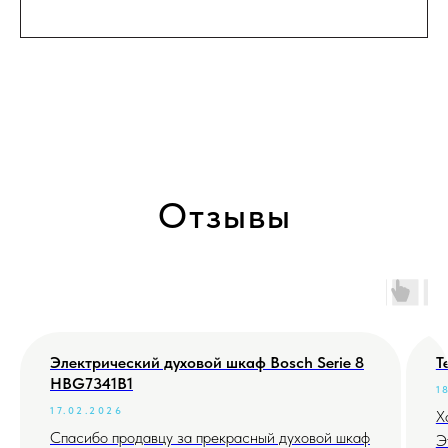
Отзывы
Электрический духовой шкаф Bosch Serie 8
Т
HBG7341B1
1
17.02.2026
Х
Спасибо продавцу за прекрасный духовой шкаф
Э