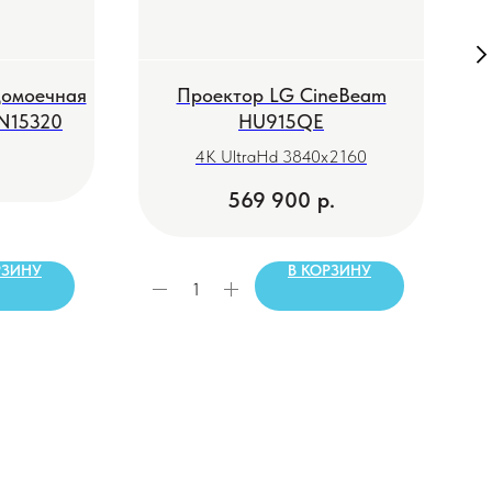
домоечная
Проектор LG CineBeam
N15320
HU915QE
4K UltraHd 3840х2160
569 900
р.
РЗИНУ
В КОРЗИНУ