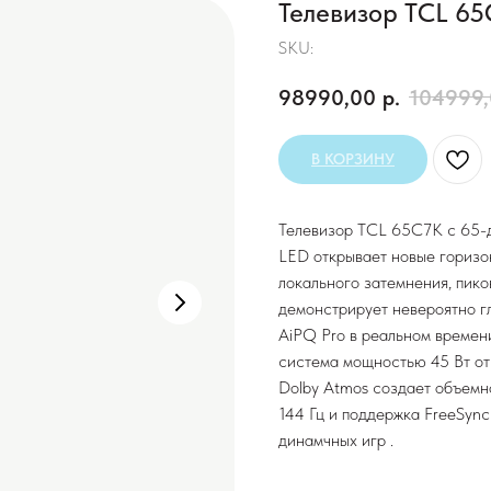
Телевизор TCL 6
SKU:
98990,00
р.
104999
В КОРЗИНУ
Телевизор TCL 65C7K с 65-
LED открывает новые горизо
локального затемнения, пико
демонстрирует невероятно г
AiPQ Pro в реальном времени
система мощностью 45 Вт от
Dolby Atmos создает объемн
144 Гц и поддержка FreeSync
динамчных игр .