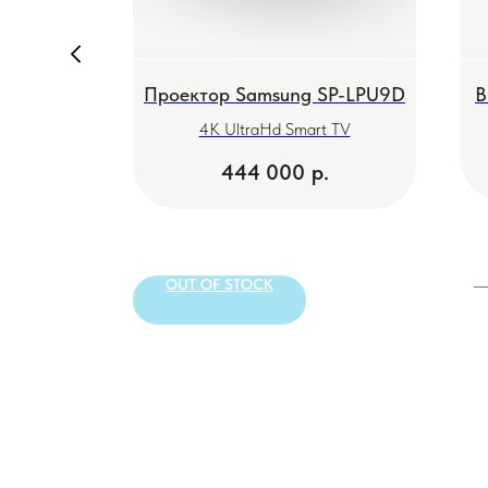
 Bosch
Проектор Samsung SP-LPU9D
В
E
4K UltraHd Smart TV
444 000
р.
РЗИНУ
OUT OF STOCK