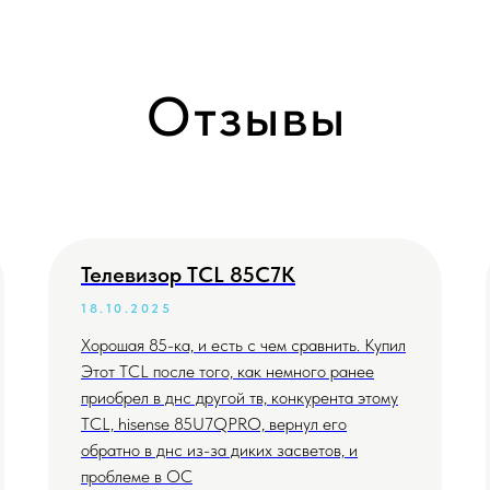
Отзывы
Телевизор TCL 85C7K
18.10.2025
Хорошая 85-ка, и есть с чем сравнить. Купил
Этот TCL после того, как немного ранее
приобрел в днс другой тв, конкурента этому
TCL, hisense 85U7QPRO, вернул его
обратно в днс из-за диких засветов, и
проблеме в ОС