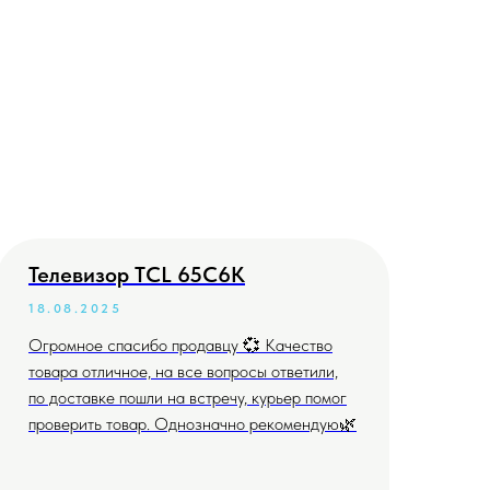
Телевизор TCL 65C6K
Те
18.08.2025
04
Огромное спасибо продавцу 💞 Качество
Всё
товара отличное, на все вопросы ответили,
дог
по доставке пошли на встречу, курьер помог
проверить товар. Однозначно рекомендую🌿