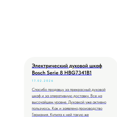
Электрический духовой шкаф
Bosch Serie 8 HBG7341B1
17.02.2026
Спасибо продавцу за прекрасный духовой
шкаф и за оперативную доставку. Все на
высочайшем уровне. Духовкой уже активно
пользуюсь. Как и заявлено,производство
Германия. Купила к ней такую же