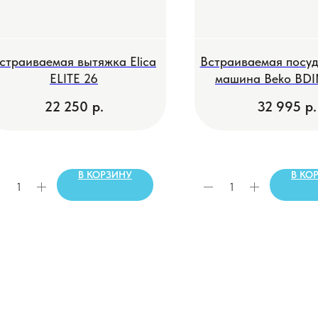
страиваемая вытяжка Elica
Встраиваемая посу
ELITE 26
машина Beko BDI
22 250
р.
32 995
р.
В КОРЗИНУ
В КО