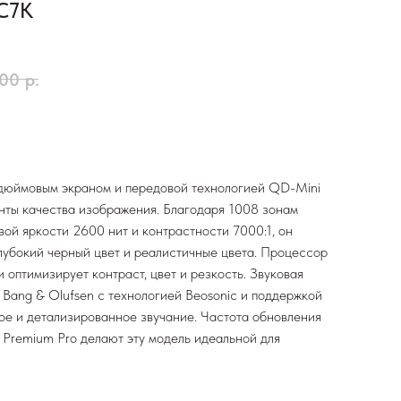
5C7K
,00
р.
дюймовым экраном и передовой технологией QD-Mini
нты качества изображения. Благодаря 1008 зонам
вой яркости 2600 нит и контрастности 7000:1, он
лубокий черный цвет и реалистичные цвета. Процессор
 оптимизирует контраст, цвет и резкость. Звуковая
 Bang & Olufsen с технологией Beosonic и поддержкой
ое и детализированное звучание. Частота обновления
 Premium Pro делают эту модель идеальной для