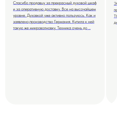
Спасибо продавцу за прекрасный духовой шкаф
Э
и за оперативную доставку. Все на высочайшем
п
уровне. Духовкой уже активно пользуюсь. Как и
T
заявлено,производство Германия. Купила к ней
д
такую же микроволновку. Техника очень до ...