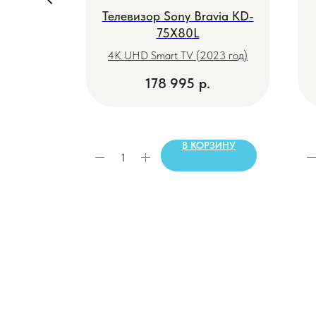
via KD-
Телевизор Sony Bravia KD-
75X80L
23 год)
4K UHD Smart TV (2023 год)
178 995
р.
РЗИНУ
В КОРЗИНУ