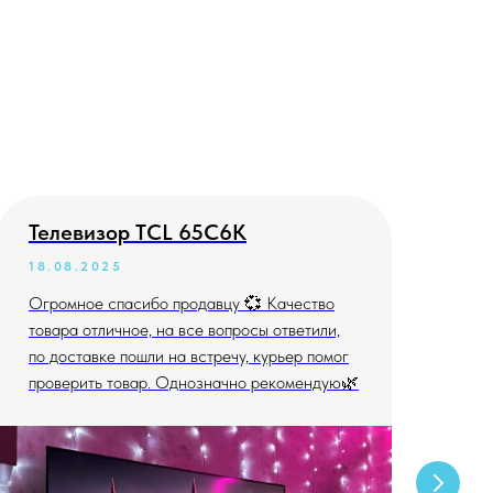
Телевизор TCL 65C6K
Те
18.08.2025
04
Огромное спасибо продавцу 💞 Качество
Всё
товара отличное, на все вопросы ответили,
дог
по доставке пошли на встречу, курьер помог
проверить товар. Однозначно рекомендую🌿