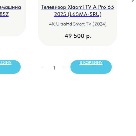
фемашина
Телевизор Xiaomi TV A Pro 65
Т
C85Z
2025 (L65MA-SRU)
4K UltraHd Smart TV (2024)
49 500
р.
РЗИНУ
В КОРЗИНУ