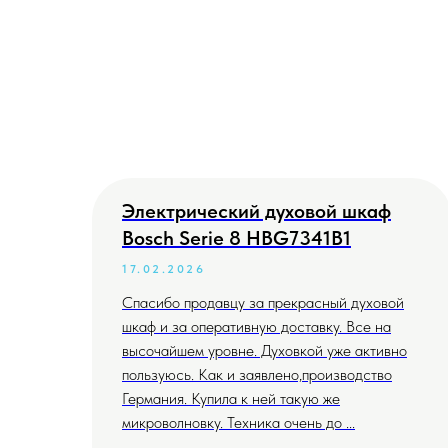
Электрический духовой шкаф
Bosch Serie 8 HBG7341B1
17.02.2026
Спасибо продавцу за прекрасный духовой
шкаф и за оперативную доставку. Все на
высочайшем уровне. Духовкой уже активно
пользуюсь. Как и заявлено,производство
Германия. Купила к ней такую же
микроволновку. Техника очень до ...