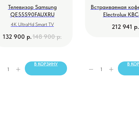
Телевизор Samsung
Встраиваемая ко
QE55S90FAUXRU
Electrolux KB
4K UltraHd Smart TV
212 941
р.
132 900
р.
148 900
р.
В КОРЗИНУ
В КО