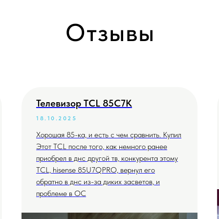
Отзывы
Телевизор TCL 85C7K
18.10.2025
Хорошая 85-ка, и есть с чем сравнить. Купил
Этот TCL после того, как немного ранее
приобрел в днс другой тв, конкурента этому
TCL, hisense 85U7QPRO, вернул его
обратно в днс из-за диких засветов, и
проблеме в ОС