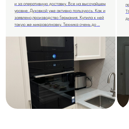
и за оперативную доставку. Все на высочайшем
п
уровне. Духовкой уже активно пользуюсь. Как и
T
заявлено,производство Германия. Купила к ней
д
такую же микроволновку. Техника очень до ...