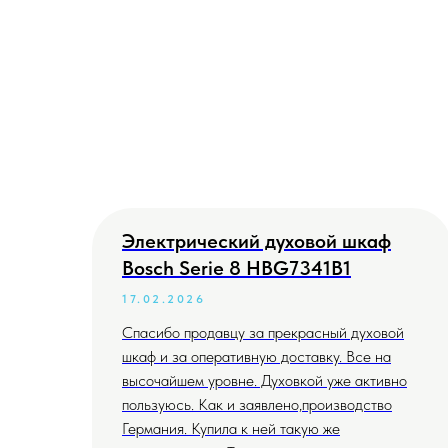
Электрический духовой шкаф
Bosch Serie 8 HBG7341B1
17.02.2026
Спасибо продавцу за прекрасный духовой
шкаф и за оперативную доставку. Все на
высочайшем уровне. Духовкой уже активно
пользуюсь. Как и заявлено,производство
Германия. Купила к ней такую же