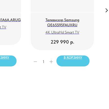
81A6A.ARUG
Телевизор Samsung
Т
QE65S95FAUXRU
t TV
4K UltraHd Smart TV
229 990
р.
РЗИНУ
В КОРЗИНУ