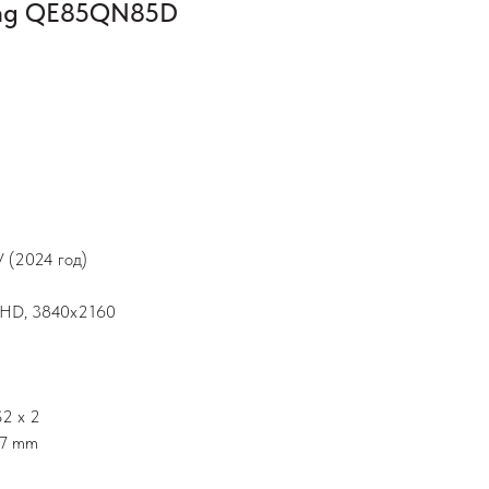
ung QE85QN85D
 (2024 год)
raHD, 3840х2160
2 х 2
47 mm