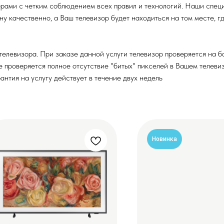
ерами с четким соблюдением всех правил и технологий. Наши спец
у качественно, а Ваш телевизор будет находиться на том месте, гд
левизора. При заказе данной услуги телевизор проверяется на бан
же проверяется полное отсутствие "битых" пикселей в Вашем телев
антия на услугу действует в течение двух недель
Новинка