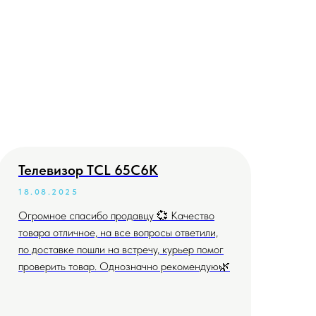
Телевизор TCL 65C6K
Те
18.08.2025
04
Огромное спасибо продавцу 💞 Качество
Всё
товара отличное, на все вопросы ответили,
дог
по доставке пошли на встречу, курьер помог
проверить товар. Однозначно рекомендую🌿