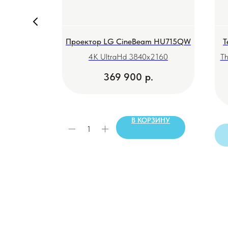
ung
Проектор LG CineBeam HU715QW
Т
CE
4K UltraHd 3840х2160
T
(2024)
369 900
р.
.
РЗИНУ
В КОРЗИНУ