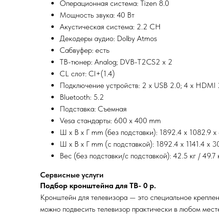
Операционная система: Tizen 8.0
Мощность звука: 40 Вт
Акустическая система: 2.2 CH
Декодеры аудио: Dolby Atmos
Сабвуфер: есть
ТВ-тюнер: Analog; DVB-T2CS2 х 2
CL слот: CI+(1.4)
Подключение устройств: 2 x USB 2.0; 4 x HDMI 2
Bluetooth: 5.2
Подставка: Съемная
Vesa стандарты: 600 x 400 mm
Ш x В x Г mm (без подставки): 1892.4 x 1082.9 x
Ш x В x Г mm (с подставкой): 1892.4 x 1141.4 x 3
Вес (без подставки/с подставкой): 42.5 кг / 49.7 
Сервисные услуги
Подбор кронштейна для ТВ- 0
р.
Кронштейн для телевизора — это специальное креплен
можно подвесить телевизор практически в любом мест