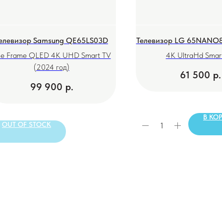
елевизор Samsung QE65LS03D
Телевизор LG 65NANO
he Frame QLED 4K UHD Smart TV
4K UltraHd Smar
(2024 год)
61 500
р.
99 900
р.
В КО
OUT OF STOCK