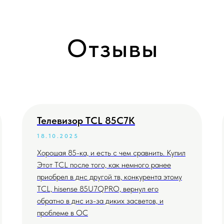
Отзывы
Телевизор TCL 85C7K
18.10.2025
Хорошая 85-ка, и есть с чем сравнить. Купил
Этот TCL после того, как немного ранее
приобрел в днс другой тв, конкурента этому
TCL, hisense 85U7QPRO, вернул его
обратно в днс из-за диких засветов, и
проблеме в ОС