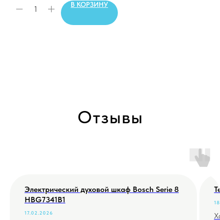
В КОРЗИНУ
Отзывы
Электрический духовой шкаф Bosch Serie 8
Т
HBG7341B1
18
17.02.2026
Х