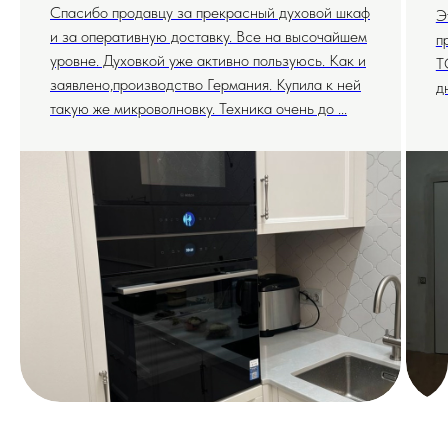
Спасибо продавцу за прекрасный духовой шкаф
Э
и за оперативную доставку. Все на высочайшем
п
уровне. Духовкой уже активно пользуюсь. Как и
T
заявлено,производство Германия. Купила к ней
д
такую же микроволновку. Техника очень до ...