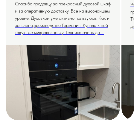
Спасибо продавцу за прекрасный духовой шкаф
Э
и за оперативную доставку. Все на высочайшем
п
уровне. Духовкой уже активно пользуюсь. Как и
T
заявлено,производство Германия. Купила к ней
д
такую же микроволновку. Техника очень до ...