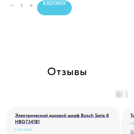
В КОРЗИНУ
Отзывы
Электрический духовой шкаф Bosch Serie 8
Т
HBG7341B1
18
17.02.2026
Х