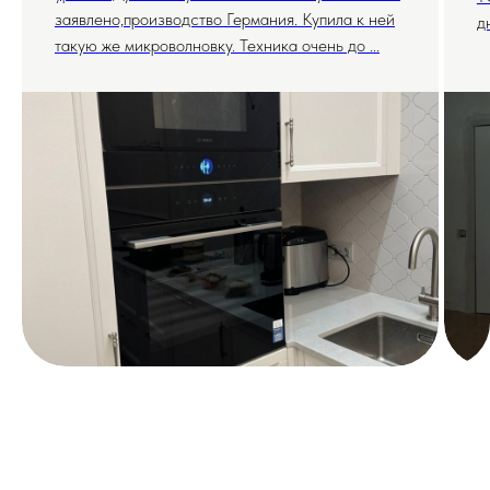
заявлено,производство Германия. Купила к ней
д
такую же микроволновку. Техника очень до ...