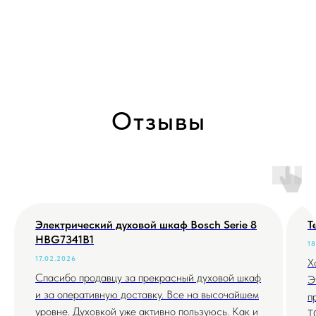
Отзывы
Электрический духовой шкаф Bosch Serie 8
Т
HBG7341B1
18
17.02.2026
Х
Спасибо продавцу за прекрасный духовой шкаф
Э
и за оперативную доставку. Все на высочайшем
п
уровне. Духовкой уже активно пользуюсь. Как и
T