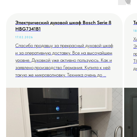
Электрический духовой шкаф Bosch Serie 8
Т
HBG7341B1
18
17.02.2026
Х
Спасибо продавцу за прекрасный духовой шкаф
Э
и за оперативную доставку. Все на высочайшем
п
уровне. Духовкой уже активно пользуюсь. Как и
T
заявлено,производство Германия. Купила к ней
д
такую же микроволновку. Техника очень до ...