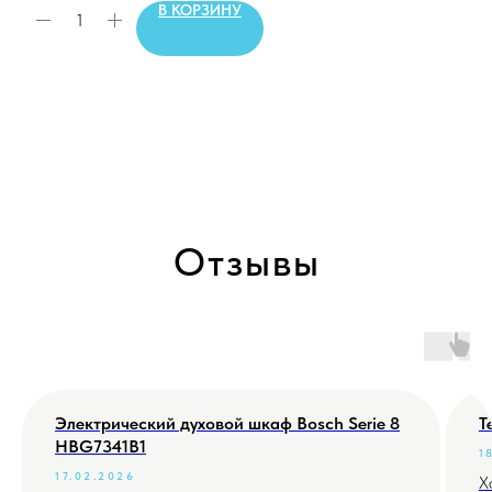
В КОРЗИНУ
Отзывы
Электрический духовой шкаф Bosch Serie 8
Т
HBG7341B1
1
17.02.2026
Х