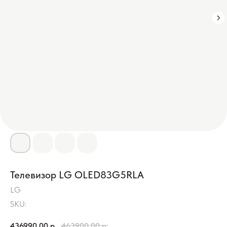
Телевизор LG OLED83G5RLA
LG
SKU:
436990,00
р.
463900,00
р.