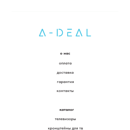
о нас
оплата
доставка
гарантия
контакты
каталог
телевизоры
кронштейны для тв