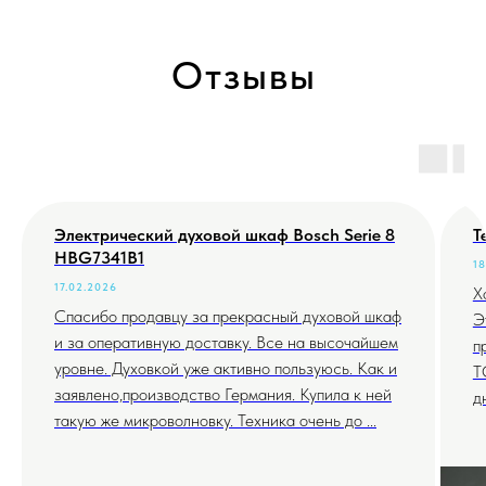
Отзывы
Электрический духовой шкаф Bosch Serie 8
Т
HBG7341B1
18
17.02.2026
Х
Спасибо продавцу за прекрасный духовой шкаф
Э
и за оперативную доставку. Все на высочайшем
п
уровне. Духовкой уже активно пользуюсь. Как и
T
заявлено,производство Германия. Купила к ней
д
такую же микроволновку. Техника очень до ...