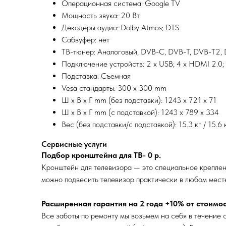
Операционная система: Google TV
Мощность звука: 20 Вт
Декодеры аудио: Dolby Atmos; DTS
Сабвуфер: нет
ТВ-тюнер: Аналоговый, DVB-C, DVB-T, DVB-T2,
Подключение устройств: 2 x USB; 4 x HDMI 2.0; 
Подставка: Съемная
Vesa стандарты: 300 x 300 mm
Ш x В x Г mm (без подставки): 1243 x 721 x 71
Ш x В x Г mm (с подставкой): 1243 x 789 x 334
Вес (без подставки/с подставкой): 15.3 кг / 15.6 
Сервисные услуги
Подбор кронштейна для ТВ- 0
р.
Кронштейн для телевизора — это специальное креплен
можно подвесить телевизор практически в любом мест
Расширенная гарантия на 2 года +10% от стоимо
Все заботы по ремонту мы возьмем на себя в течение с