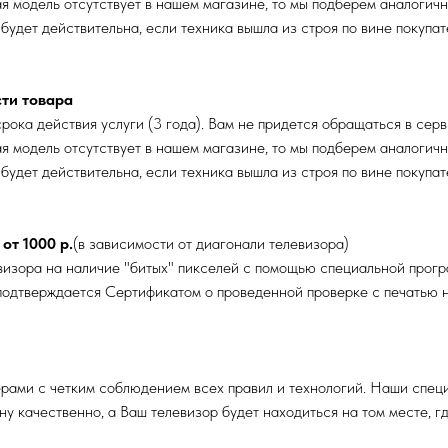
ая модель отсутствует в нашем магазине, то мы подберем аналогич
 будет действительна, если техника вышла из строя по вине покуп
сти товара
рока действия услуги (3 года). Вам не придется обращаться в серв
ая модель отсутствует в нашем магазине, то мы подберем аналогич
 будет действительна, если техника вышла из строя по вине покуп
от 1000 р.
(в зависимости от диагонали телевизора)
изора на наличие "битых" пикселей с помощью специальной прогр
 подтверждается Сертификатом о проведенной проверке с печатью н
ерами с четким соблюдением всех правил и технологий. Наши спец
у качественно, а Ваш телевизор будет находиться на том месте, гд