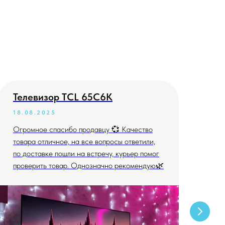
Телевизор TCL 65C6K
Те
18.08.2025
04
Огромное спасибо продавцу 💞 Качество
Всё
товара отличное, на все вопросы ответили,
дог
по доставке пошли на встречу, курьер помог
проверить товар. Однозначно рекомендую🌿