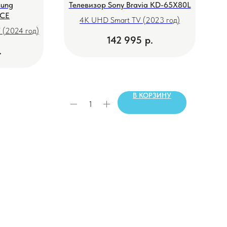
sung
Телевизор Sony Bravia KD-65X80L
Т
CE
4K UHD Smart TV (2023 год)
N
(2024 год)
142 995
р.
.
В КОРЗИНУ