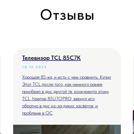
Отзывы
Телевизор TCL 85C7K
18.10.2025
Хорошая 85-ка, и есть с чем сравнить. Купил
Этот TCL после того, как немного ранее
приобрел в днс другой тв, конкурента этому
TCL, hisense 85U7QPRO, вернул его
обратно в днс из-за диких засветов, и
проблеме в ОС