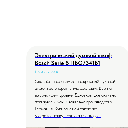
Электрический духовой шкаф
Bosch Serie 8 HBG7341B1
17.02.2026
Спасибо продавцу за прекрасный духовой
шкаф и за оперативную доставку. Все на
высочайшем уровне. Духовкой уже активно
пользуюсь. Как и заявлено,производство
Германия. Купила к ней такую же
микроволновку. Техника очень до ...