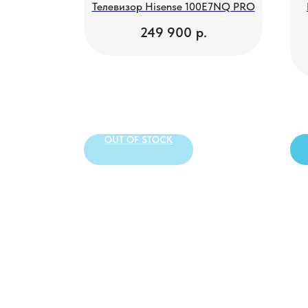
ung
Телевизор Hisense 100E7NQ PRO
XCE
249 900
р.
t TV (2024
000
р.
РЗИНУ
OUT OF STOCK