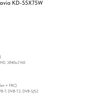
ravia KD-55X75W
)
raHD, 3840х2160
 бит + FRC)
VB-T, DVB-T2, DVB-S/S2
m