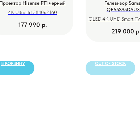
Проектор Hisense PT1 черный
Телевизор Sam
QE65S95DAUX
4K UltraHd 3840х2160
OLED 4K UHD Smart TV 
177 990
р.
219 000
р
В КОРЗИНУ
OUT OF STOCK