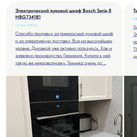
Электрический духовой шкаф Bosch Serie 8
Т
HBG7341B1
1
17.02.2026
Х
Спасибо продавцу за прекрасный духовой шкаф
Э
и за оперативную доставку. Все на высочайшем
п
уровне. Духовкой уже активно пользуюсь. Как и
T
заявлено,производство Германия. Купила к ней
д
такую же микроволновку. Техника очень до ...