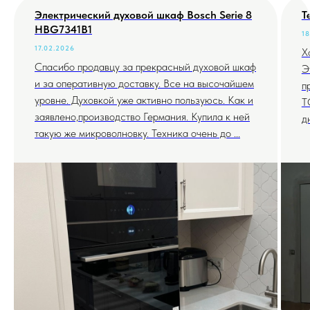
Электрический духовой шкаф Bosch Serie 8
Т
HBG7341B1
18
17.02.2026
Х
Спасибо продавцу за прекрасный духовой шкаф
Э
и за оперативную доставку. Все на высочайшем
п
уровне. Духовкой уже активно пользуюсь. Как и
T
заявлено,производство Германия. Купила к ней
д
такую же микроволновку. Техника очень до ...