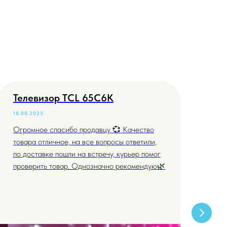
Телевизор TCL 65C6K
Те
18.08.2025
04.
Огромное спасибо продавцу 💞 Качество
Всё
товара отличное, на все вопросы ответили,
дог
по доставке пошли на встречу, курьер помог
проверить товар. Однозначно рекомендую🌿