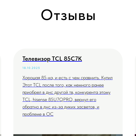
Отзывы
Телевизор TCL 85C7K
18.10.2025
Хорошая 85-ка, и есть с чем сравнить. Купил
Этот TCL после того, как немного ранее
приобрел в днс другой тв, конкурента этому
TCL, hisense 85U7QPRO, вернул его
обратно в днс из-за диких засветов, и
проблеме в ОС