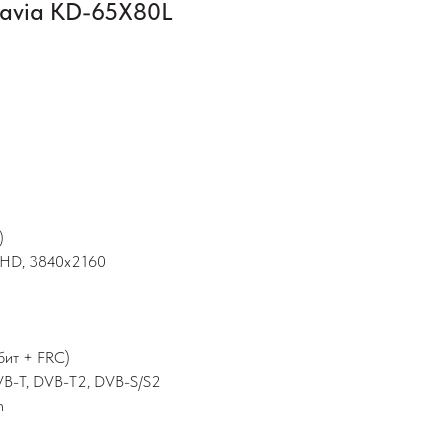
ravia KD-65X80L
)
raHD, 3840х2160
 бит + FRC)
VB-T, DVB-T2, DVB-S/S2
m