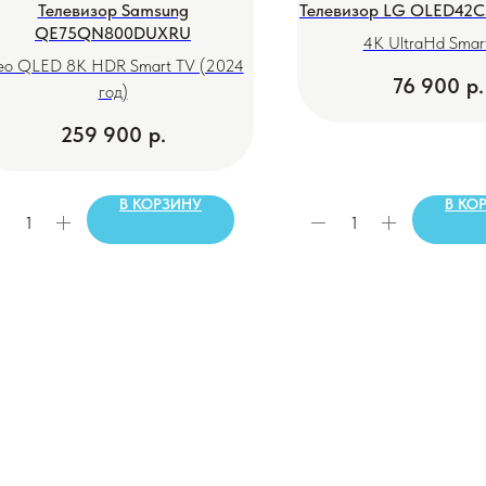
Телевизор Samsung
Телевизор LG OLED42
QE75QN800DUXRU
4K UltraHd Smar
o QLED 8K HDR Smart TV (2024
76 900
р.
год)
259 900
р.
В КОРЗИНУ
В КО