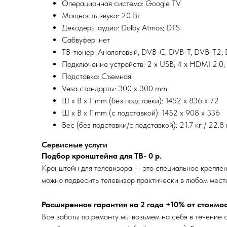
Операционная система: Google TV
Мощность звука: 20 Вт
Декодеры аудио: Dolby Atmos; DTS
Сабвуфер: нет
ТВ-тюнер: Аналоговый, DVB-C, DVB-T, DVB-T2,
Подключение устройств: 2 x USB; 4 x HDMI 2.0; 
Подставка: Съемная
Vesa стандарты: 300 x 300 mm
Ш x В x Г mm (без подставки): 1452 x 836 x 72
Ш x В x Г mm (с подставкой): 1452 x 908 x 336
Вес (без подставки/с подставкой): 21.7 кг / 22.8 
Сервисные услуги
Подбор кронштейна для ТВ- 0
р.
Кронштейн для телевизора — это специальное креплен
можно подвесить телевизор практически в любом мест
Расширенная гарантия на 2 года +10% от стоимо
Все заботы по ремонту мы возьмем на себя в течение с