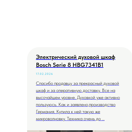
Электрический духовой шкаф
Bosch Serie 8 HBG7341B1
17.02.2026
Спасибо продавцу за прекрасный духовой
шкаф и за оперативную доставку. Все на
высочайшем уровне. Духовкой уже активно
пользуюсь. Как и заявлено,производство
Германия. Купила к ней такую же
микроволновку. Техника очень до ...