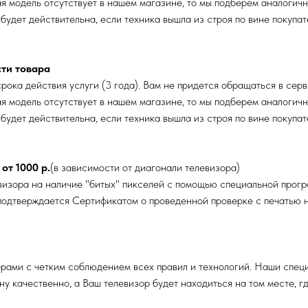
ая модель отсутствует в нашем магазине, то мы подберем аналогич
 будет действительна, если техника вышла из строя по вине покуп
сти товара
рока действия услуги (3 года). Вам не придется обращаться в серв
ая модель отсутствует в нашем магазине, то мы подберем аналогич
 будет действительна, если техника вышла из строя по вине покуп
от 1000 р.
(в зависимости от диагонали телевизора)
изора на наличие "битых" пикселей с помощью специальной прогр
 подтверждается Сертификатом о проведенной проверке с печатью н
ерами с четким соблюдением всех правил и технологий. Наши спец
у качественно, а Ваш телевизор будет находиться на том месте, гд