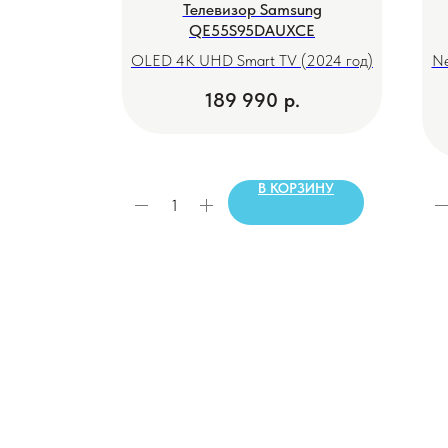
QE83S90D
Телевизор Samsung
QE55S95DAUXCE
(2024)
OLED 4K UHD Smart TV (2024 год)
Ne
189 990
р.
РЗИНУ
В КОРЗИНУ