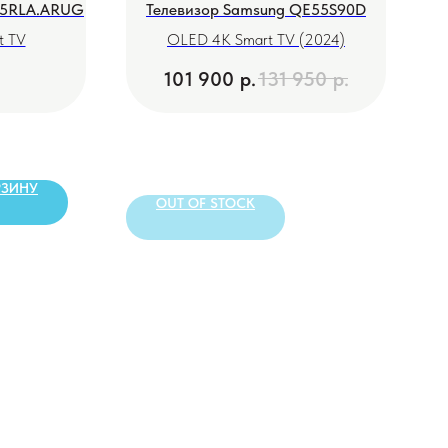
C5RLA.ARUG
Телевизор Samsung QE55S90D
t TV
OLED 4K Smart TV (2024)
101 900
р.
131 950
р.
РЗИНУ
OUT OF STOCK