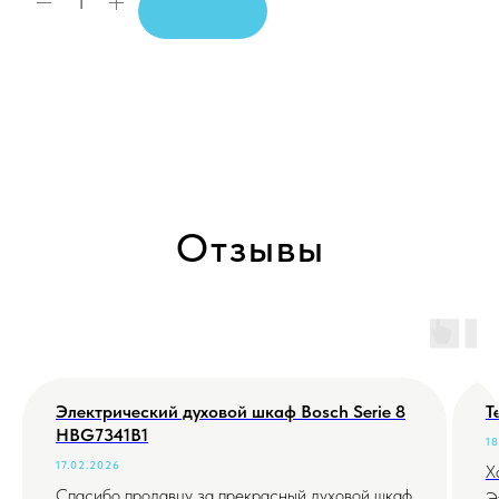
Отзывы
Электрический духовой шкаф Bosch Serie 8
Т
HBG7341B1
18
17.02.2026
Х
Спасибо продавцу за прекрасный духовой шкаф
Э