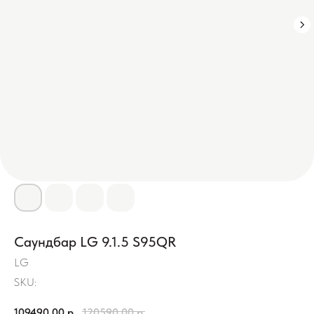
Саундбар LG 9.1.5 S95QR
LG
SKU:
109490,00
р.
120590,00
р.