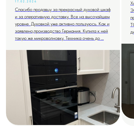
17.02.2026
Х
Спасибо продавцу за прекрасный духовой шкаф
Э
и за оперативную доставку. Все на высочайшем
п
уровне. Духовкой уже активно пользуюсь. Как и
T
заявлено,производство Германия. Купила к ней
д
такую же микроволновку. Техника очень до ...